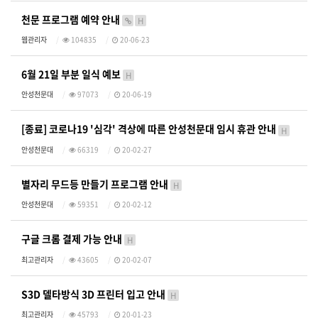
천문 프로그램 예약 안내
H
웹관리자
104835
20-06-23
6월 21일 부분 일식 예보
H
안성천문대
97073
20-06-19
[종료] 코로나19 '심각' 격상에 따른 안성천문대 임시 휴관 안내
H
안성천문대
66319
20-02-27
별자리 무드등 만들기 프로그램 안내
H
안성천문대
59351
20-02-12
구글 크롬 결제 가능 안내
H
최고관리자
43605
20-02-07
S3D 델타방식 3D 프린터 입고 안내
H
최고관리자
45793
20-01-23