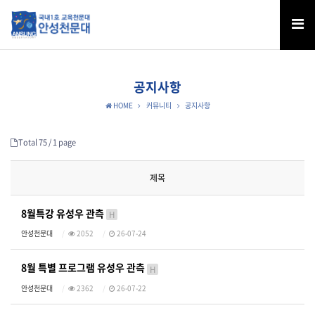
공지사항
HOME
커뮤니티
공지사항
Total 75 /
1 page
제목
8월특강 유성우 관측
H
안성천문대
2052
26-07-24
8월 특별 프로그램 유성우 관측
H
안성천문대
2362
26-07-22