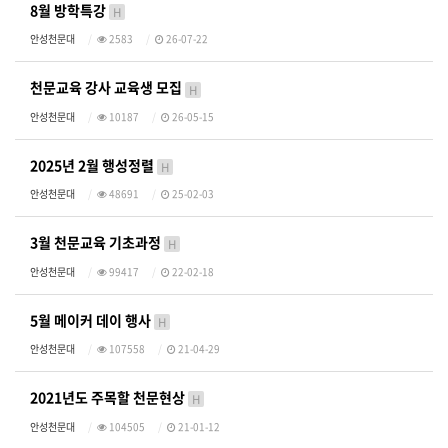
8월 방학특강
H
안성천문대
2583
26-07-22
천문교육 강사 교육생 모집
H
안성천문대
10187
26-05-15
2025년 2월 행성정렬
H
안성천문대
48691
25-02-03
3월 천문교육 기초과정
H
안성천문대
99417
22-02-18
5월 메이커 데이 행사
H
안성천문대
107558
21-04-29
2021년도 주목할 천문현상
H
안성천문대
104505
21-01-12