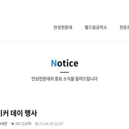
안성천문대
별드림공작소
천문
N
otice
안성천문대의 중요 소식을 알려드립니다
이커 데이 행사
0건
107,214회
21-04-29 22:37