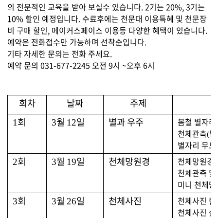
의 전문적인 교육을 받아 보실수 있습니다. 2기는 20%, 3기는
10% 할인 예정입니다. 수료후에는 천문대 이용특혜 및 천문장
비 구매 할인, 메이커스페이스 이용등 다양한 혜택이 있습니다.
예약은 전화접수만 가능하며 선착순입니다.
기타 자세한 문의는 전화 주세요.
예약 문의 031-677-2245 오전 9시 ~오후 6시
회차
날짜
주제
회
월
일
별과 우주
봄철 별자리
1
3
12
천체관측
달
(
별자리
무드
회
월
일
천체망원경
천체망원경 
2
3
19
천체관측 및
미니 천체망
회
월
일
천체사진
천체사진 촬
3
3
26
천체사진 실