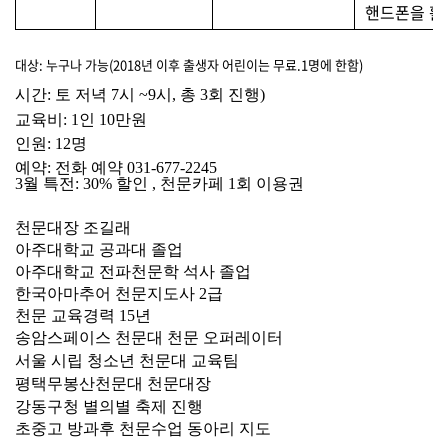
핸드폰을 활
대상: 누구나 가능(2018년 이후 출생자 어린이는 무료.1명에 한함)
시간
:
토 저녁
7
시
~9
시
,
총
3
회 진행
)
교육비
: 1
인
10
만원
인원
: 12
명
예약: 전화 예약 031-677-2245
3
월 특전
: 30%
할인
,
천문카페
1
회 이용권
천문대장 조길래
아주대학교 공과대 졸업
아주대학교 전파천문학 석사 졸업
한국아마추어 천문지도사 2급
천문 교육경력 15년
송암스페이스 천문대 천문 오퍼레이터
서울 시립 청소년 천문대 교육팀
평택무봉산천문대 천문대장
강동구청 별의별 축제 진행
초중고 방과후 천문수업 동아리 지도