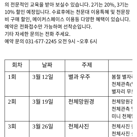
의 전문적인 교육을 받아 보실수 있습니다. 2기는 20%, 3기는
10% 할인 예정입니다. 수료후에는 천문대 이용특혜 및 천문장
비 구매 할인, 메이커스페이스 이용등 다양한 혜택이 있습니다.
예약은 전화접수만 가능하며 선착순입니다.
기타 자세한 문의는 전화 주세요.
예약 문의 031-677-2245 오전 9시 ~오후 6시
회차
날짜
주제
회
월
일
별과 우주
봄철 별자리
1
3
12
천체관측
달
(
별자리
무드
회
월
일
천체망원경
천체망원경 
2
3
19
천체관측 및
미니 천체망
회
월
일
천체사진
천체사진 촬
3
3
26
천체사진 실