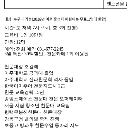
핸드폰을 활
대상: 누구나 가능(2018년 이후 출생자 어린이는 무료.1명에 한함)
시간
:
토 저녁
7
시
~9
시
,
총
3
회 진행
)
교육비
: 1
인
10
만원
인원
: 12
명
예약: 전화 예약 031-677-2245
3
월 특전
: 30%
할인
,
천문카페
1
회 이용권
천문대장 조길래
아주대학교 공과대 졸업
아주대학교 전파천문학 석사 졸업
한국아마추어 천문지도사 2급
천문 교육경력 15년
송암스페이스 천문대 천문 오퍼레이터
서울 시립 청소년 천문대 교육팀
평택무봉산천문대 천문대장
강동구청 별의별 축제 진행
초중고 방과후 천문수업 동아리 지도