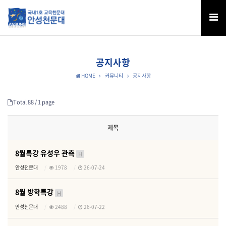
공지사항
HOME
커뮤니티
공지사항
Total 88 /
1 page
제목
8월특강 유성우 관측
H
안성천문대
1978
26-07-24
8월 방학특강
H
안성천문대
2488
26-07-22