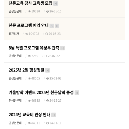
천문교육 강사 교육생 모집
H
안성천문대
10030
26-05-15
천문 프로그램 예약 안내
H
웹관리자
104708
20-06-23
8월 특별 프로그램 유성우 관측
H
안성천문대
2289
26-07-22
2025년 2월 행성정렬
H
안성천문대
48505
25-02-03
겨울방학 이벤트 2025년 천문달력 증정
H
안성천문대
46885
24-12-27
2024년 교육비 인상 안내
H
안성천문대
84311
24-01-10