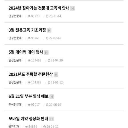
2024년 찾아가는 천문대 교육비 안내
H
안성천문대
85223
23-11-14
3월 천문교육 기초과정
H
안성천문대
99261
22-02-18
5월 메이커 데이 행사
H
안성천문대
107403
21-04-29
2021년도 주목할 천문현상
H
안성천문대
104388
21-01-12
6월 21일 부분 일식 예보
H
안성천문대
97017
20-06-19
모바일 예약 정상화 안내
H
웹관리자
54559
20-04-30