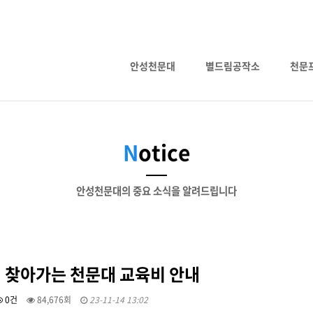
안성천문대
별드림공작소
천문
N
otice
안성천문대의 중요 소식을 알려드립니다
년 찾아가는 천문대 교육비 안내
0건
84,676회
23-11-14 13:02