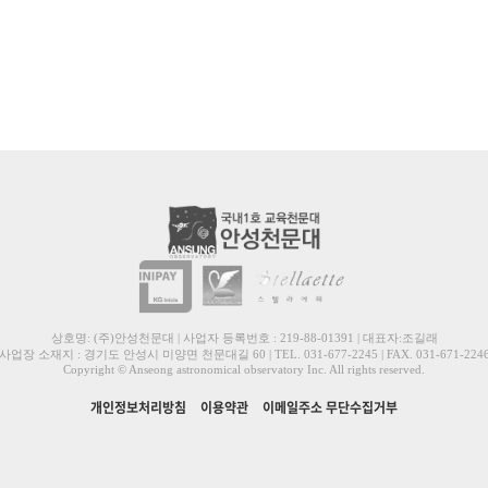
상호명: (주)안성천문대 | 사업자 등록번호 : 219-88-01391 | 대표자:조길래
사업장 소재지 : 경기도 안성시 미양면 천문대길 60 | TEL. 031-677-2245 | FAX. 031-671-224
Copyright © Anseong astronomical observatory Inc. All rights reserved.
개인정보처리방침
이용약관
이메일주소 무단수집거부