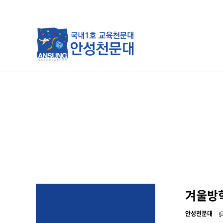
분류
하위분류
하위분류
겨울방학
안성천문대