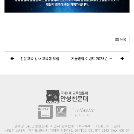
목록
천문교육 강사 교육생 모집
겨울방학 이벤트 2025년 천문달력 증정
상호명: (주)안성천문대 | 사업자 등록번호 : 219-88-01391 | 대표자:조길래
사업장 소재지 : 경기도 안성시 미양면 천문대길 60 | TEL. 031-677-2245 | FAX. 031-67