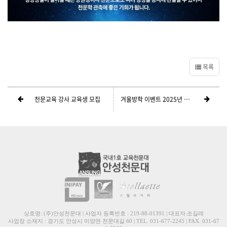
목록
천문교육 강사 교육생 모집
겨울방학 이벤트 2025년 천문달력 증정
상호명: (주)안성천문대 | 사업자 등록번호 : 219-88-01391 | 대표자:조길래
사업장 소재지 : 경기도 안성시 미양면 천문대길 60 | TEL. 031-677-2245 | FAX. 031-67