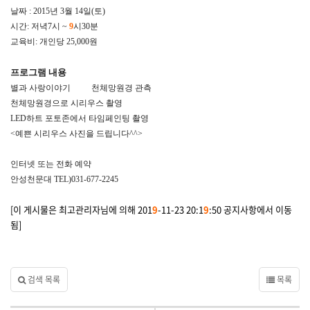
날짜 : 2015년 3월 14일(토)
시간: 저녁7시 ~
9
시30분
교육비: 개인당 25,000원
프로그램 내용
별과 사랑이야기 천체망원경 관측
천체망원경으로 시리우스 촬영
LED하트 포토존에서 타임페인팅 촬영
<예쁜 시리우스 사진을 드립니다^^>
인터넷 또는 전화 예약
안성천문대 TEL)031-677-2245
[이 게시물은 최고관리자님에 의해 201
9
-11-23 20:1
9
:50 공지사항에서 이동
됨]
검색 목록
목록