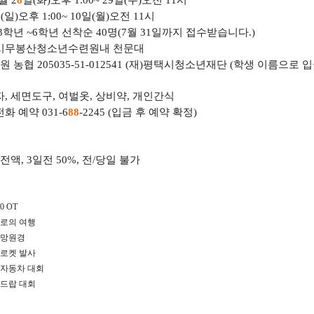
월
2
8
일
(
화
)
오후
1:00~ 29
일
(
수
)
오전
11
시
일
(
일
)
오후
1:00~ 10
일
(
월
)
오전
11
시
3
학년
~6
학년 선착순
40
명
(7
월
31
일까지 접수받습니다
.)
시무봉산청소년수련원내 천문대
원
농협
205035-51-012541 (
재
)
평택시청소년재단
(
학생 이름으로 
자
,
세면도구
,
여벌옷
,
상비약
,
개인간식
전화 예약
031-6
8
8
-2245 (
입금 후 예약 확정
)
 전액
, 3
일전
50%,
전
/
당일 불가
~1:30 OT
로의 여행
체망원경
로켓 발사
자동차 대회
드랍 대회