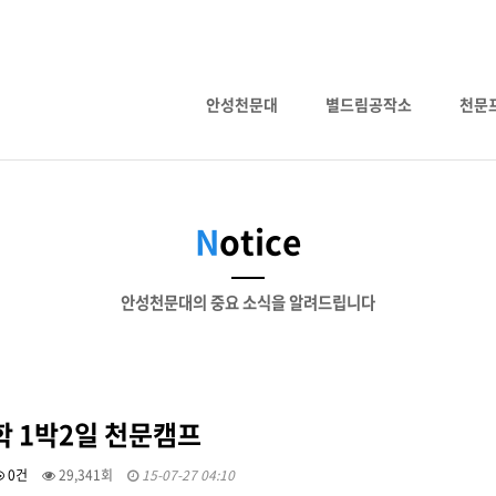
안성천문대
별드림공작소
천문
N
otice
안성천문대의 중요 소식을 알려드립니다
 1박2일 천문캠프
0건
29,341회
15-07-27 04:10