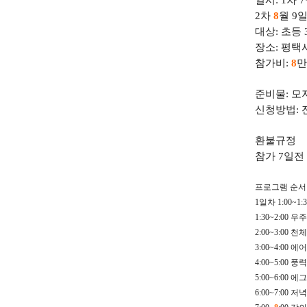
일시
: 1
차
7
2
차
8
월
9
대상
:
초등
장소
:
평택
참가비
:
8
만
준비물
:
모
신청방법
:
환불규정
참가
7
일전
프로그램 순서
1
일차
1:00
1:30~2:00
우주
2:00~3:00
천
3:00~4:00
에어
4:00~5:00
풍력
5:00~6:00
에그
6:00~7:00
저녁