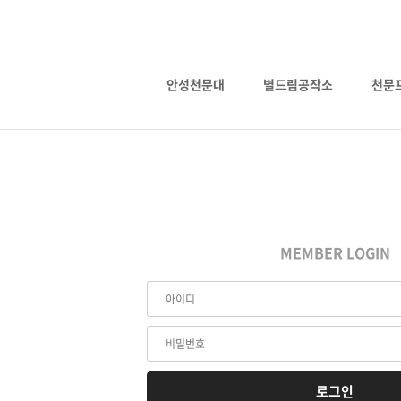
안성천문대
별드림공작소
천문
MEMBER LOGIN