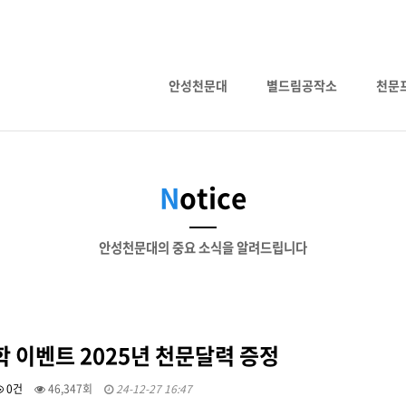
안성천문대
별드림공작소
천문
N
otice
안성천문대의 중요 소식을 알려드립니다
 이벤트 2025년 천문달력 증정
0건
46,347회
24-12-27 16:47