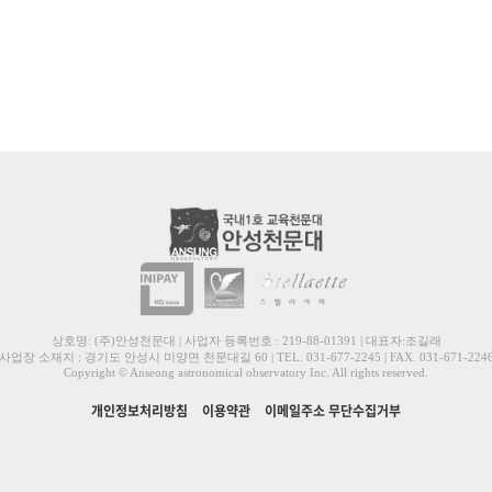
상호명: (주)안성천문대 | 사업자 등록번호 : 219-88-01391 | 대표자:조길래
사업장 소재지 : 경기도 안성시 미양면 천문대길 60 | TEL. 031-677-2245 | FAX. 031-671-224
Copyright © Anseong astronomical observatory Inc. All rights reserved.
개인정보처리방침
이용약관
이메일주소 무단수집거부