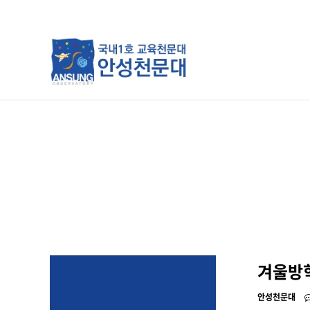
분류
하위분류
하위분류
겨울방학
안성천문대