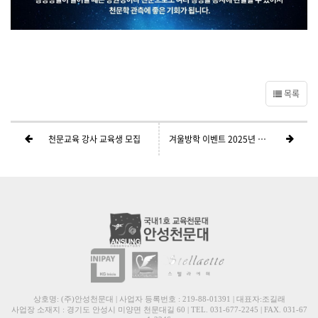
목록
천문교육 강사 교육생 모집
겨울방학 이벤트 2025년 천문달력 증정
상호명: (주)안성천문대 | 사업자 등록번호 : 219-88-01391 | 대표자:조길래
사업장 소재지 : 경기도 안성시 미양면 천문대길 60 | TEL. 031-677-2245 | FAX. 031-67