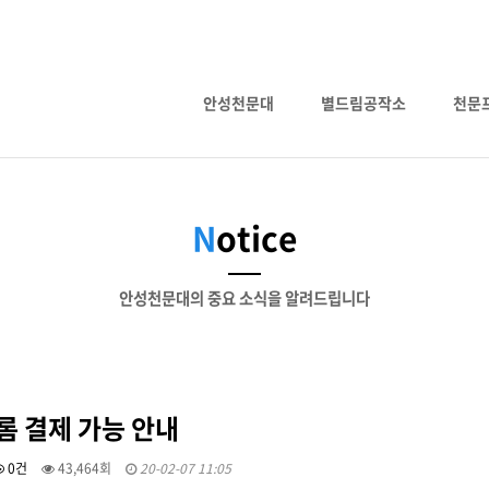
안성천문대
별드림공작소
천문
N
otice
안성천문대의 중요 소식을 알려드립니다
롬 결제 가능 안내
0건
43,464회
20-02-07 11:05