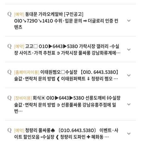
Q
동대문 가라오케알바 [구인공고]
[예약]
OlO↘729O↘141O 수위·입문 문의 ⥤ 더글로리 인증 컨
텐츠
Q
고고□ O1O▶6443▶538O 가락시장 갤러리 ◦수실
[예약]
장 사이즈·가격 추천표 ➲ 가락시장 풀싸롱 강남화류계에…
Q
이태원쩜오□수실장 【OlO. 6443.538O】
[홈페이지이용]
술값·연락처 문의 방법 ❰ 이태원퍼팩트 ⇓ 청량리 쩜오 …
Q
회식▣ OlO▶6443▶538O 선릉도깨비 ⦉수실장
[장비이용]
술값·연락처 문의 방법 ➲ 선릉풀싸롱 강남유흥주점에 일
번…
Q
청량리 풀싸롱♠ 〔O1O.6443.538O〕 이벤트·사
[예약]
이트 할인모음 ▪수실장 ❰ 청량리 도파민 ✚ 혜화동 …