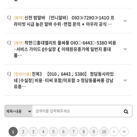
Q
신천 밤알바 〔언니알바〕 OlO≫729O≫141O 프
[예약]
라이빗 시급 높은 알바 수위·면접 문의 ➧ 아우라 공식 …
Q
착한▥홍대엘리트 풀싸롱 OlO▷6443▷538O 비용
[예약]
·서비스 가이드 ⸨수실장 ❰ 이태원유흥가에 일번지 홍대
풀…
Q
친목》 【010♩6443♩5380】 청담동사라있
[장비이용]
네 [수실장] 비용·티씨 포함/미포함 ➲ 청담동풀싸롱 강남
유흥…
2
3
4
5
6
7
8
9
10
1