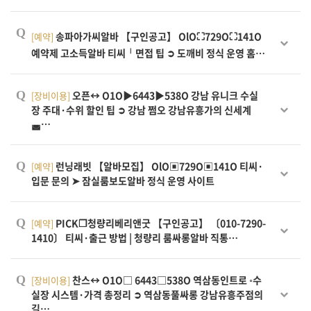
Q
송파아가씨알바 【구인공고】 OlO⛶729O⛶141O
[예약]
예약제 고소득알바 티씨╵면접 팁 ➲ 도깨비 정식 운영 홈…
Q
오픈↔ O1O▶6443▶538O 강남 유니크 수실
[장비이용]
장 주대·수위 할인 팁 ➲ 강남 쩜오 강남유흥가의 신세계
◛…
Q
런닝래빗 【알바모집】 OlO▣729O▣141O 티씨·
[예약]
입문 문의 ➤ 잠실룸보도알바 정식 운영 사이트
Q
PICK❒청량리베리앤굿 【구인공고】 〔010-7290-
[예약]
1410〕 티씨·출근 방법 | 청량리 룸싸롱알바 직통…
Q
찬스↔ O1O□ 6443□538O 역삼동인트로 ◦수
[장비이용]
실장 시스템·가격 총정리 ➲ 역삼동풀싸롱 강남유흥주점의
길…