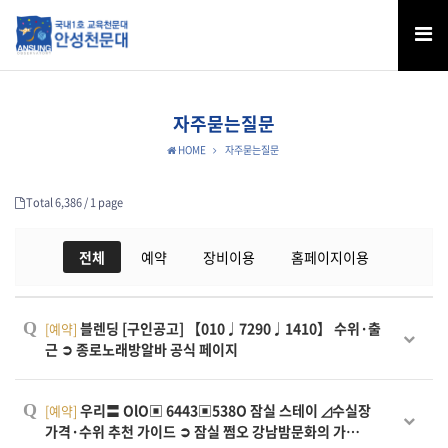
자주묻는질문
HOME
자주묻는질문
Total 6,386 /
1 page
전체
예약
장비이용
홈페이지이용
Q
블렌딩 [구인공고] 【010♩7290♩1410】 수위·출
[예약]
근 ➲ 종로노래방알바 공식 페이지
Q
우리〓 OlO▣ 6443▣538O 잠실 스테이 ◿수실장
[예약]
가격·수위 추천 가이드 ➲ 잠실 쩜오 강남밤문화의 가…