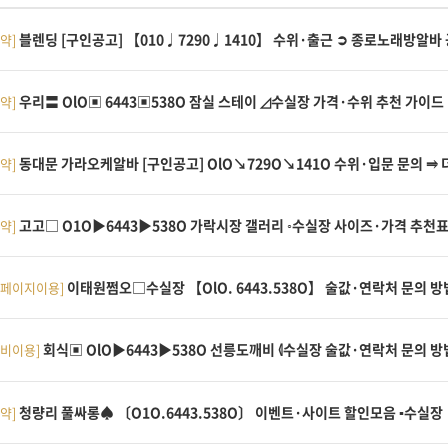
블렌딩 [구인공고] 【010♩7290♩1410】 수위·출근 ➲ 종로노래방알바
약]
우리〓 OlO▣ 6443▣538O 잠실 스테이 ◿수실장 가격·수위 추천 가이드
약]
동대문 가라오케알바 [구인공고] OlO↘729O↘141O 수위·입문 문의 ⥤
약]
고고□ O1O▶6443▶538O 가락시장 갤러리 ◦수실장 사이즈·가격 추천
약]
이태원쩜오□수실장 【OlO. 6443.538O】 술값·연락처 문의 방
홈페이지이용]
회식▣ OlO▶6443▶538O 선릉도깨비 ⦉수실장 술값·연락처 문의 
장비이용]
청량리 풀싸롱♠ 〔O1O.6443.538O〕 이벤트·사이트 할인모음 ▪수실장 
약]