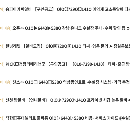
송파아가씨알바 【구인공고】 OlO⛶729O⛶141O 예약제 고소득알바 티씨
약]
오픈↔ O1O▶6443▶538O 강남 유니크 수실장 주대·수위 할인 팁 
장비이용]
런닝래빗 【알바모집】 OlO▣729O▣141O 티씨·입문 문의 ➤ 잠실룸보
약]
PICK❒청량리베리앤굿 【구인공고】 〔010-7290-1410〕 티씨·출근 
약]
찬스↔ O1O□ 6443□538O 역삼동인트로 ◦수실장 시스템·가격 
장비이용]
신천 밤알바 〔언니알바〕 OlO≫729O≫141O 프라이빗 시급 높은 알바 
약]
착한▥홍대엘리트 풀싸롱 OlO▷6443▷538O 비용·서비스 가이드 ⸨수
약]