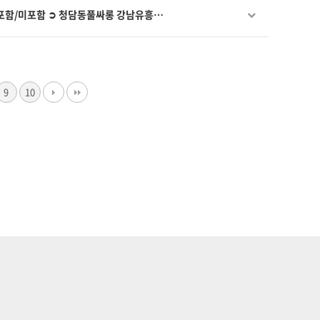
 포함/미포함 ➲ 청담동풀싸롱 강남유흥…
9
10