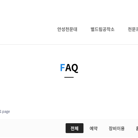
안성천문대
별드림공작소
천문
F
AQ
1 page
전체
예약
장비이용