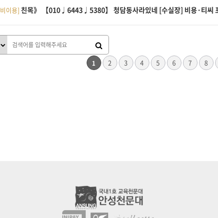
친목》 【010♩6443♩5380】 청담동사라있네 [수실장] 비용·티씨
장비이용]
다음
맨끝
2
3
4
5
6
7
8
1