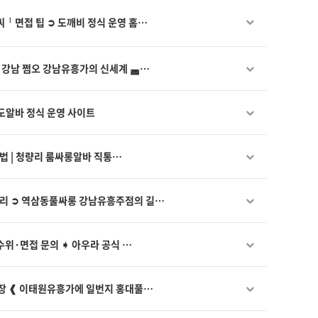
╵면접 팁 ➲ 도깨비 정식 운영 홈…
➲ 강남 쩜오 강남유흥가의 신세계 ◛…
도알바 정식 운영 사이트
방법 | 청량리 룸싸롱알바 직통…
총정리 ➲ 역삼동풀싸롱 강남유흥주점의 길…
수위·면접 문의 ➧ 아우라 공식 …
실장 ❰ 이태원유흥가에 일번지 홍대풀…