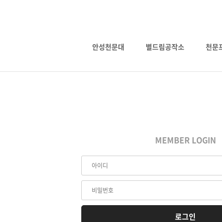
안성천문대
별드림공작소
천문
MEMBER LOGIN