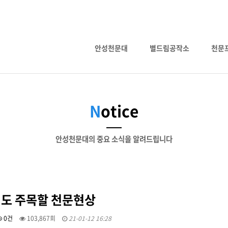
안성천문대
별드림공작소
천문
N
otice
안성천문대의 중요 소식을 알려드립니다
년도 주목할 천문현상
0건
103,867회
21-01-12 16:28