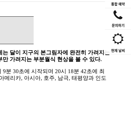
통합 예약
문의하기
현재 날씨
에는 달이 지구의 본그림자에 완전히 가려지는
부만 가려지는 부분월식 현상을 볼 수 있다
.
시
9
분
30
초에 시작되며
20
시
18
분
42
초에 최
 아메리카
,
아시아
,
호주
,
남극
,
태평양과 인도