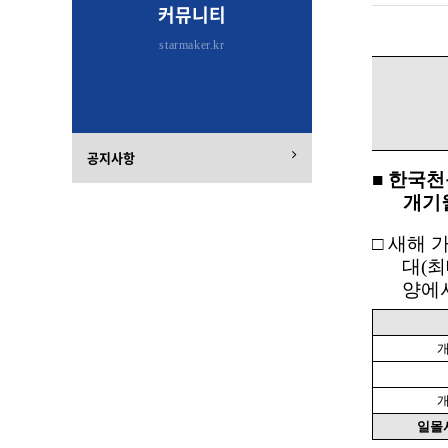
커뮤니티
starmaker.kr
공지사항
■
한국천
개기
□
새해 
대
(
최
양에
일몰