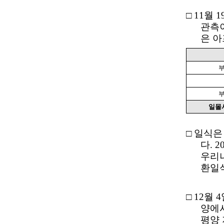
□
11
월
1
관측
은 
일몰
□
일식은
다
. 2
우리
환일
□
12
월
4
양에
평양