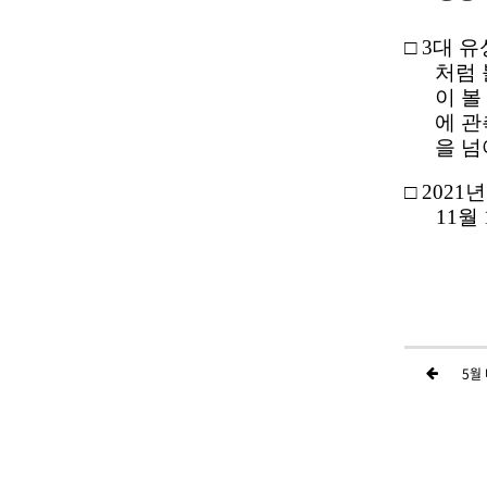
□
3
대 
처럼 
이 볼
에 관
을 
□
2021
년
11
월
5월