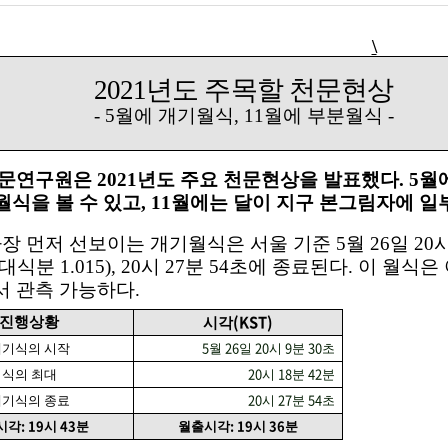
\
2021
년도 주목할 천문현상
- 5
월에 개기월식
, 11
월에 부분월식
-
문연구원은
2021
년도 주요 천문현상을 발표했다
. 5
월
월식을 볼 수 있고
, 11
월에는 달이 지구 본그림자에 일
가장 먼저 선보이는 개기월식은 서울 기준
5
월
26
일
20
대식분
1.015), 20
시
27
분
54
초에 종료된다
.
이 월식은
서 관측 가능하다
.
(KST)
진행상황
시각
5
26
20
9
30
개기식의 시작
월
일
시
분
초
20
18
42
식의 최대
시
분
분
20
27
54
개기식의 종료
시
분
초
: 19
43
: 19
36
시각
시
분
월출시각
시
분