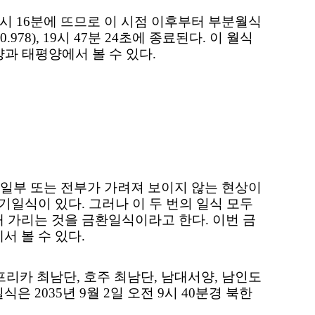
시
16
분에 뜨므로 이 시점 이후부터 부분월식
0.978), 19
시
47
분
24
초에 종료된다
.
이 월식
과 태평양에서 볼 수 있다
.
 일부 또는 전부가 가려져 보이지 않는 현상이
개기일식이 있다
.
그러나 이 두 번의 일식 모두
채 가리는 것을 금환일식이라고 한다
.
이번 금
서 볼 수 있다
.
프리카 최남단
,
호주 최남단
,
남대서양
,
남인도
기일식은
2035
년
9
월
2
일 오전
9
시
40
분경 북한