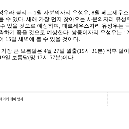
유성우라 불리는
1
월 사분의자리 유성우
, 8
월 페르세우스
볼 수 있다
.
새해 가장 먼저 찾아오는 사분의자리 유
 수 있을 것으로 예상하며
,
페르세우스자리 유성우는 
측하기 좋을 것으로 예상한다
.
쌍둥이자리 유성우는
1
넘어
15
일 새벽에 볼 수 있을 것이다
.
 가장 큰 보름달은
4
월
27
일 월출
(19
시
31
분
)
직후 달
19
일 보름달
(
망
17
시
57
분
)
이다
 메이커 데이 행사