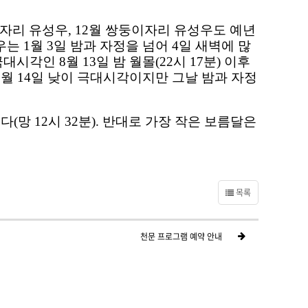
자리 유성우
, 12
월 쌍둥이자리 유성우도 예년
성우는
1
월
3
일 밤과 자정을 넘어
4
일 새벽에 많
극대시각인
8
월
13
일 밤 월몰
(22
시
17
분
)
이후
2
월
14
일 낮이 극대시각이지만 그날 밤과 자정
이다
(
망
12
시
32
분
).
반대로 가장 작은 보름달은
목록
천문 프로그램 예약 안내