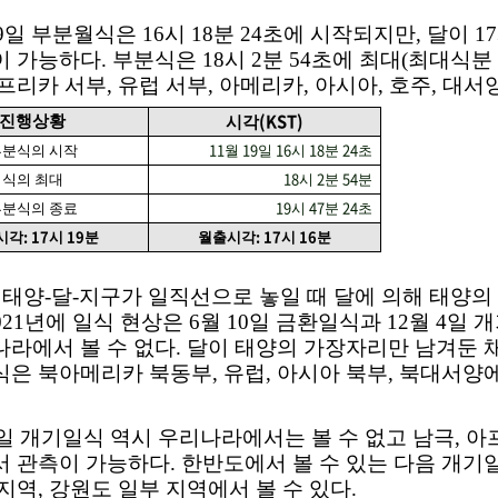
9
일 부분월식은
16
시
18
분
24
초에 시작되지만
,
달이
17
이 가능하다
.
부분식은
18
시
2
분
54
초에 최대
(
최대식분
아프리카 서부
,
유럽 서부
,
아메리카
,
아시아
,
호주
,
대서양
(KST)
진행상황
시각
11
19
16
18
24
부분식의 시작
월
일
시
분
초
18
2
54
식의 최대
시
분
분
19
47
24
부분식의 종료
시
분
초
: 17
19
: 17
16
시각
시
분
월출시각
시
분
 태양
-
달
-
지구가 일직선으로 놓일 때 달에 의해 태양의
021
년에 일식 현상은
6
월
10
일 금환일식과
12
월
4
일 
나라에서 볼 수 없다
.
달이 태양의 가장자리만 남겨둔 
식은 북아메리카 북동부
,
유럽
,
아시아 북부
,
북대서양에
일 개기일식 역시 우리나라에서는 볼 수 없고 남극
,
아
서 관측이 가능하다
.
한반도에서 볼 수 있는 다음 개
 지역
,
강원도 일부 지역에서 볼 수 있다
.